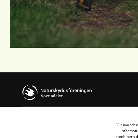
Voxnadalen
Kontakta oss
Vi använder 
informati
Naturskyddsföreningen Voxnadalen
kombinera de