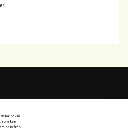
er!
i delar också
s som kan
amlat in från